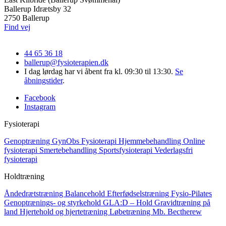
Ballerup Idrætsby 32
2750 Ballerup
Find vej
44 65 36 18
ballerup@fysioterapien.dk
I dag lørdag har vi åbent fra kl. 09:30 til 13:30.
Se
åbningstider
.
Facebook
Instagram
Fysioterapi
Genoptræning
GynObs Fysioterapi
Hjemmebehandling
Online
fysioterapi
Smertebehandling
Sportsfysioterapi
Vederlagsfri
fysioterapi
Holdtræning
Åndedrætstræning
Balancehold
Efterfødselstræning
Fysio-Pilates
Genoptrænings- og styrkehold
GLA:D – Hold
Gravidtræning på
land
Hjertehold og hjertetræning
Løbetræning
Mb. Bectherew