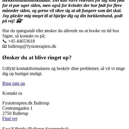
bækkenbundsmuskulatur. Det kan være relevant for dig som født
for et par uger siden, men også for kvinder der har født for flere
måneder siden, og gerne vil sikre sig at alt fungere som det skal.
Jeg glæder mig meget til at hjælpe dig og din bækkenbund, godt
på vej! 🤗”
Har du spørgsmål eller ønsker du allerede nu at booke en tid hos
Signe, så kontakt os på;
📞 +45 44653618
📧
ballerup@fysioterapien.dk
Ønsker
du at
blive
ringet
op?
Udfyld kontaktformularen og beskriv dine problemer, så vil vi ringe
dig op hurtigst muligt.
Ring mig op
Kontakt os
Fysioterapien.dk Ballerup
Centrumgaden 1
2750 Ballerup
Find vej
East Kilbride (Ballerup Svømmehal)