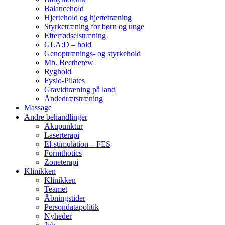
Balancehold
Hjertehold og hjertetræning
Styrketræning for børn og unge
Efterfødselstræning
GLA:D – hold
Genoptrænings- og styrkehold
Mb. Bectherew
Ryghold
Fysio-Pilates
Gravidtræning på land
Åndedrætstræning
Massage
Andre behandlinger
Akupunktur
Laserterapi
El-stimulation – FES
Formthotics
Zoneterapi
Klinikken
Klinikken
Teamet
Åbningstider
Persondatapolitik
Nyheder