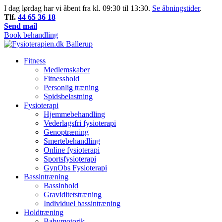
I dag lørdag har vi åbent fra kl. 09:30 til 13:30.
Se åbningstider
.
Tlf.
44 65 36 18
Send mail
Book behandling
Fitness
Medlemskaber
Fitnesshold
Personlig træning
Spidsbelastning
Fysioterapi
Hjemmebehandling
Vederlagsfri fysioterapi
Genoptræning
Smertebehandling
Online fysioterapi
Sportsfysioterapi
GynObs Fysioterapi
Bassintræning
Bassinhold
Graviditetstræning
Individuel bassintræning
Holdtræning
Babymotorik