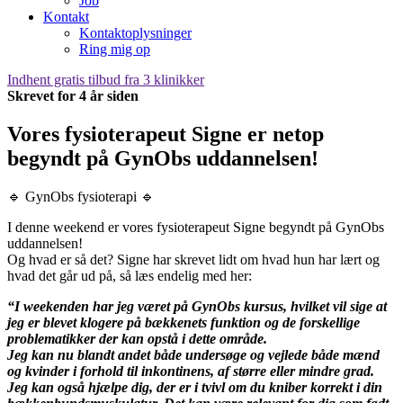
Job
Kontakt
Kontaktoplysninger
Ring mig op
Indhent gratis tilbud fra 3 klinikker
Skrevet for 4 år siden
Vores fysioterapeut Signe er netop
begyndt på GynObs uddannelsen!
🔹 GynObs fysioterapi 🔹
I denne weekend er vores fysioterapeut Signe begyndt på GynObs
uddannelsen!
Og hvad er så det? Signe har skrevet lidt om hvad hun har lært og
hvad det går ud på, så læs endelig med her:
“I weekenden har jeg været på GynObs kursus, hvilket vil sige at
jeg er blevet klogere på bækkenets funktion og de forskellige
problematikker der kan opstå i dette område.
Jeg kan nu blandt andet både undersøge og vejlede både mænd
og kvinder i forhold til inkontinens, af større eller mindre grad.
Jeg kan også hjælpe dig, der er i tvivl om du kniber korrekt i din